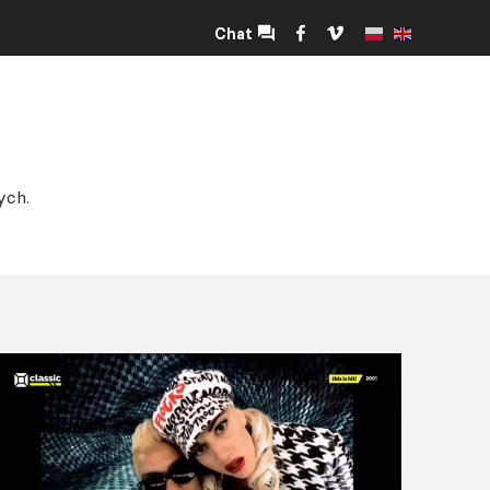
Chat
ych.