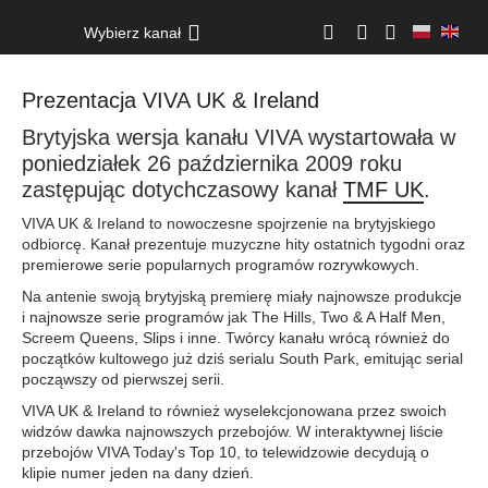
Wybierz kanał
Prezentacja VIVA UK & Ireland
Brytyjska wersja kanału VIVA wystartowała w
poniedziałek 26 października 2009 roku
zastępując dotychczasowy kanał
TMF UK
.
VIVA UK & Ireland to nowoczesne spojrzenie na brytyjskiego
odbiorcę. Kanał prezentuje muzyczne hity ostatnich tygodni oraz
premierowe serie popularnych programów rozrywkowych.
Na antenie swoją brytyjską premierę miały najnowsze produkcje
i najnowsze serie programów jak The Hills, Two & A Half Men,
Screem Queens, Slips i inne. Twórcy kanału wrócą również do
początków kultowego już dziś serialu South Park, emitując serial
począwszy od pierwszej serii.
VIVA UK & Ireland to również wyselekcjonowana przez swoich
widzów dawka najnowszych przebojów. W interaktywnej liście
przebojów VIVA Today's Top 10, to telewidzowie decydują o
klipie numer jeden na dany dzień.