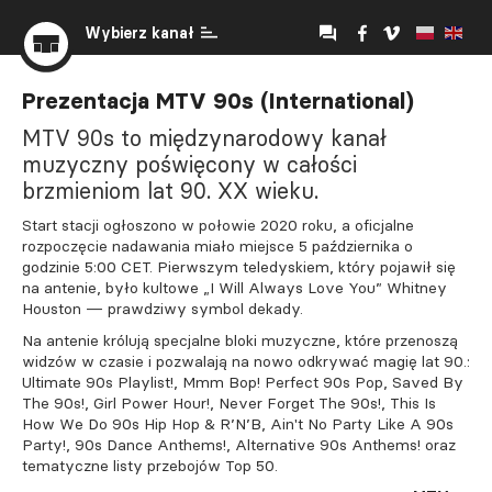
Wybierz kanał
Prezentacja MTV 90s (International)
MTV 90s to międzynarodowy kanał
muzyczny poświęcony w całości
brzmieniom lat 90. XX wieku.
Start stacji ogłoszono w połowie 2020 roku, a oficjalne
rozpoczęcie nadawania miało miejsce 5 października o
godzinie 5:00 CET. Pierwszym teledyskiem, który pojawił się
na antenie, było kultowe „I Will Always Love You” Whitney
Houston — prawdziwy symbol dekady.
Na antenie królują specjalne bloki muzyczne, które przenoszą
widzów w czasie i pozwalają na nowo odkrywać magię lat 90.:
Ultimate 90s Playlist!, Mmm Bop! Perfect 90s Pop, Saved By
The 90s!, Girl Power Hour!, Never Forget The 90s!, This Is
How We Do 90s Hip Hop & R’N’B, Ain't No Party Like A 90s
Party!, 90s Dance Anthems!, Alternative 90s Anthems! oraz
tematyczne listy przebojów Top 50.